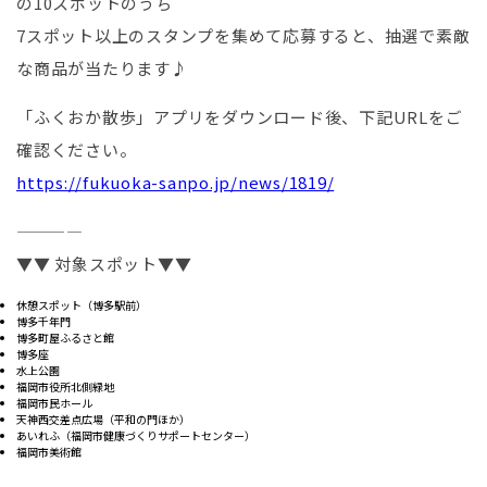
の10スポットのうち
7スポット以上のスタンプを集めて応募すると、抽選で素敵
な商品が当たります♪
「ふくおか散歩」アプリをダウンロード後、下記URLをご
確認ください。
https://fukuoka-sanpo.jp/news/1819/
————
▼▼ 対象スポット▼▼
休憩スポット（博多駅前）
博多千年門
博多町屋ふるさと館
博多座
水上公園
福岡市役所北側緑地
福岡市民ホール
天神西交差点広場（平和の門ほか）
あいれふ（福岡市健康づくりサポートセンター）
福岡市美術館