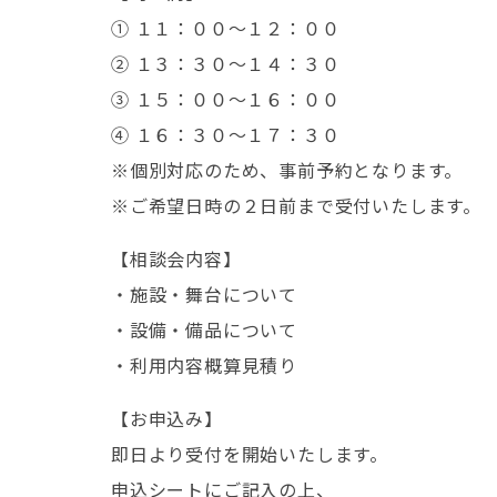
① １１：００～１２：００
② １３：３０～１４：３０
③ １５：００～１６：００
④ １６：３０～１７：３０
※個別対応のため、事前予約となります。
※ご希望日時の２日前まで受付いたします。
【相談会内容】
・施設・舞台について
・設備・備品について
・利用内容概算見積り
【お申込み】
即日より受付を開始いたします。
申込シートにご記入の上、