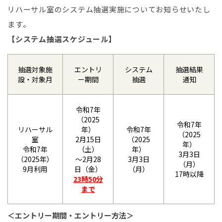
リハーサル室のシステム抽選実施についてお知らせいたし
ます。
【システム抽選スケジュール】
抽選対象施
エントリ
システム
抽選結果
設・対象月
ー期間
抽選
通知
令和7年
（2025
令和7年
リハーサル
年）
令和7年
（2025
室
2月15日
（2025
年）
令和7年
（土）
年）
3月3日
（2025年）
～2月28
3月3日
（月）
9月利用
日（金）
（月）
17時以降
23時50分
まで
＜エントリー期間・エントリー方法＞