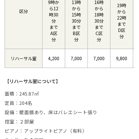
9時か
13時
16時
19時
ら12
から
から
区分
から
時30
15時
18時
22時
分
30分
30分
まで
まで
まで
まで
D区
A区
B区
C区
分
分
分
分
リハーサル室
4,200
7,000
7,000
9,800
【リハーサル室について】
面積：245.87㎡
定員：204名
設備：壁面鏡あり、床はバレエシート張り
控室：２部屋
ピアノ：アップライトピアノ（有料）